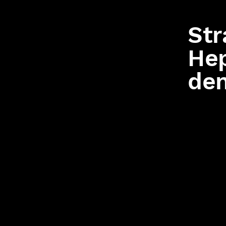
Str
Hep
den