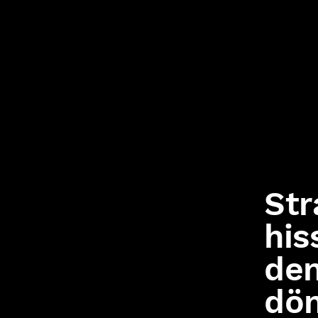
Str
his
den
dön